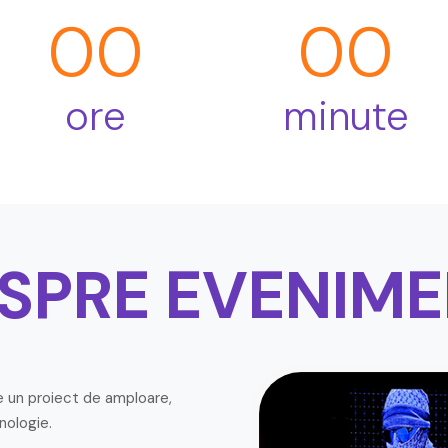
00
00
ore
minute
SPRE EVENIM
 un proiect de amploare,
nologie.