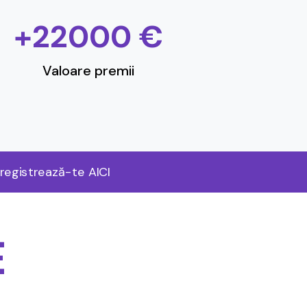
+
22000
€
Valoare premii
nregistrează-te AICI
E