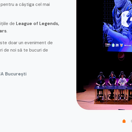
e pentru a câștiga cel mai
țiile de
League of Legends,
ars
.
este doar un eveniment de
ri de noi să te bucuri de
A București