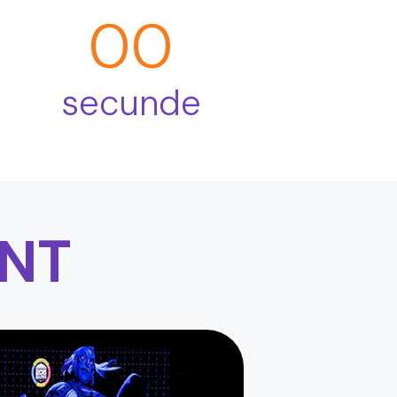
00
secunde
ENT