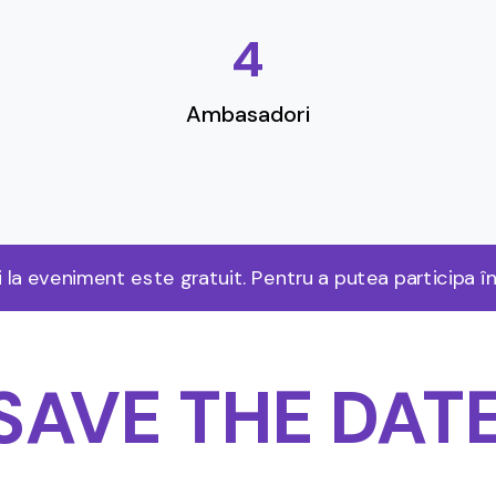
4
Ambasadori
i la eveniment este gratuit. Pentru a putea participa î
SAVE THE DAT